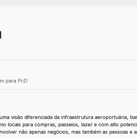
I
Efetivo
ém para PcD
para PcD
uma visão diferenciada da infraestrutura aeroportuária, b
 locais para compras, passeios, lazer e com alto potencia
senvolver não apenas negócios, mas também as pessoas e 