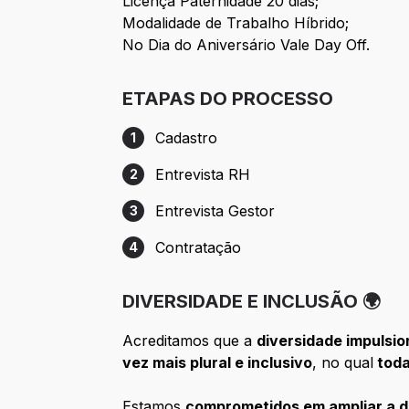
Licença Paternidade 20 dias;
Modalidade de Trabalho Híbrido;
No Dia do Aniversário Vale Day Off.
ETAPAS DO PROCESSO
Cadastro
1
Etapa 1: Cadastro
Entrevista RH
2
Etapa 2: Entrevista RH
Entrevista Gestor
3
Etapa 3: Entrevista Gestor
Contratação
4
Etapa 4: Contratação
DIVERSIDADE E INCLUSÃO 🌍
Acreditamos que a
diversidade impulsi
vez mais plural e inclusivo
, no qual
toda
Estamos
comprometidos em ampliar a d