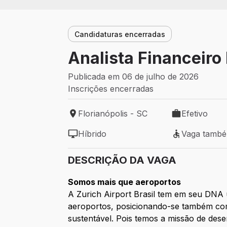
Candidaturas encerradas
Analista Financeiro 
Publicada em 06 de julho de 2026
Inscrições encerradas
Florianópolis - SC
Efetivo
Local de trabalho: Florianópolis - SC
Tipo de vaga: 
Híbrido
Vaga tamb
Modelo de trabalho: Híbrido
Vaga também 
DESCRIÇÃO DA VAGA
Somos mais que aeroportos
A Zurich Airport Brasil tem em seu DNA 
aeroportos, posicionando-se também como
sustentável. Pois temos a missão de de