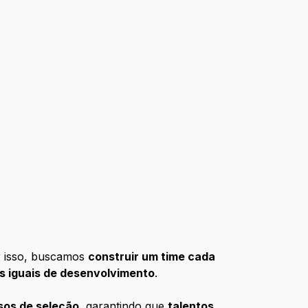
r isso, buscamos
construir um time cada
s iguais de desenvolvimento
.
sos de seleção
, garantindo que
talentos